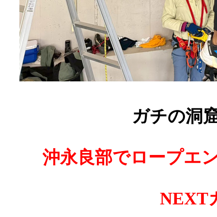
ガチの洞
沖永良部でロープエ
NEX