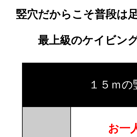
竪穴だからこそ普段は
最上級のケイビン
１５ｍの
お一人