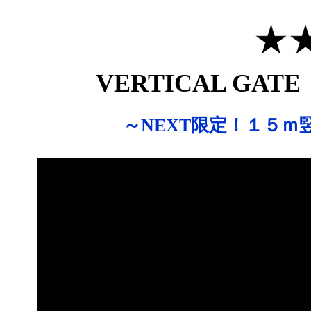
VERTICAL GA
～NEXT限定！１５