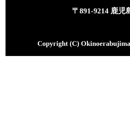
〒891-9214 
Copyright (C) Okinoerabujima 