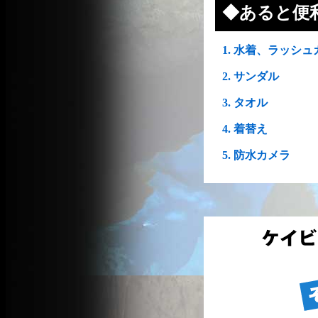
◆あると便
1. 水着、ラッシ
2. サンダル
3. タオル
4. 着替え
5. 防水カメラ