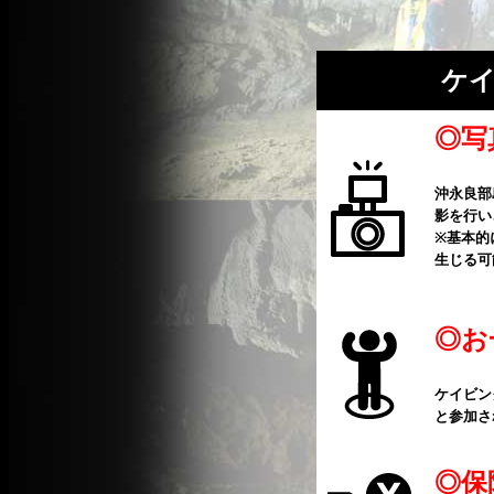
ケイ
◎写
沖永良部
影を行い
※基本的
生じる可
◎
お
ケイビン
と参加さ
◎
保