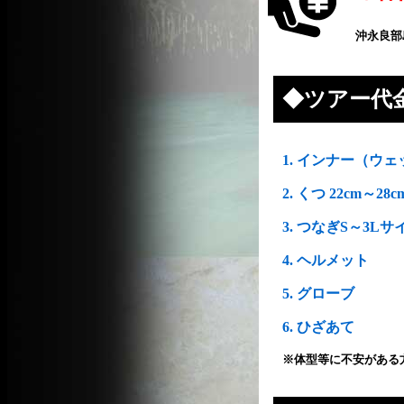
沖永良部
◆ツアー代
1. インナー（ウ
2. くつ 22cm～28c
3. つなぎS～3Lサ
4. ヘルメット
5. グローブ
6. ひざあて
※体型等に不安がある