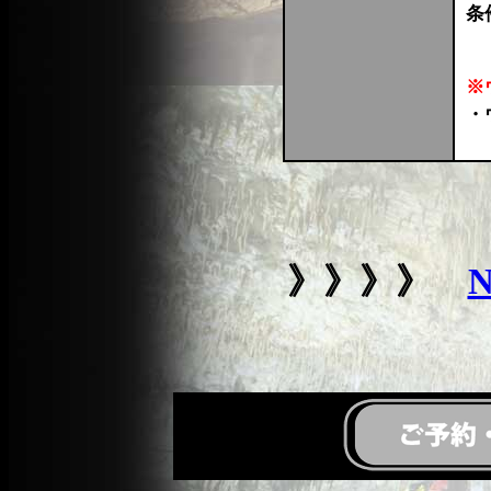
条
※
・
》》》》