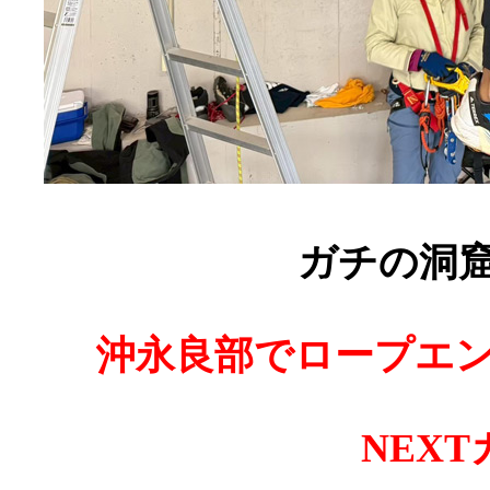
ガチの洞
沖永良部でロープエ
NEX