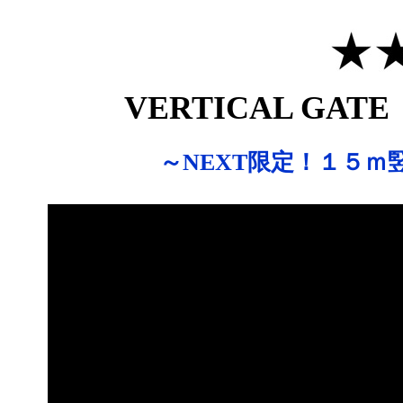
VERTICAL GA
～NEXT限定！１５