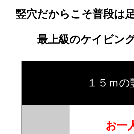
竪穴だからこそ普段は
最上級のケイビン
１５ｍの
お一人