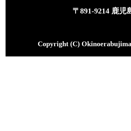
〒891-9214 
Copyright (C) Okinoerabujima 