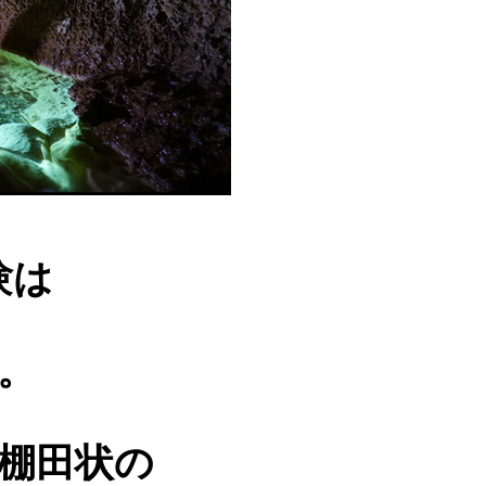
験は
。
棚田状の