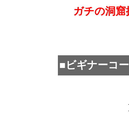
ガチの洞窟
■ビギナーコ