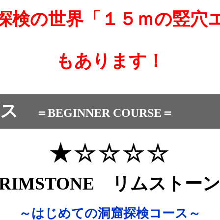
探検の世界「１５ｍの竪穴
もあります！
ース
＝BEGINNER COURSE＝
RIMSTONE リムストー
～はじめての洞窟探検コース～