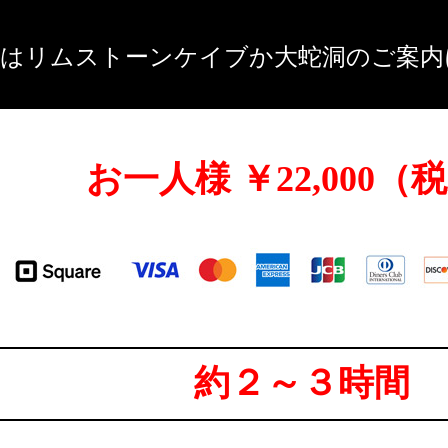
方はリムストーンケイブか大蛇洞のご案内
お一人様 ￥22,000（
約２～３時間