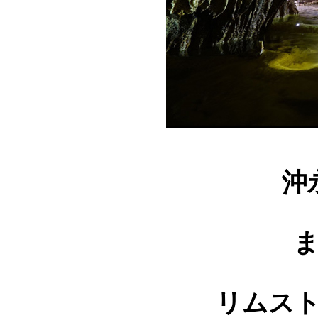
沖
リムス